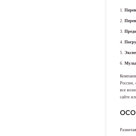
Перев
Перев
Предо
Погру
Экспе
Мульт
Компани
России,
все возн
сайте ил
ОСО
Развитая