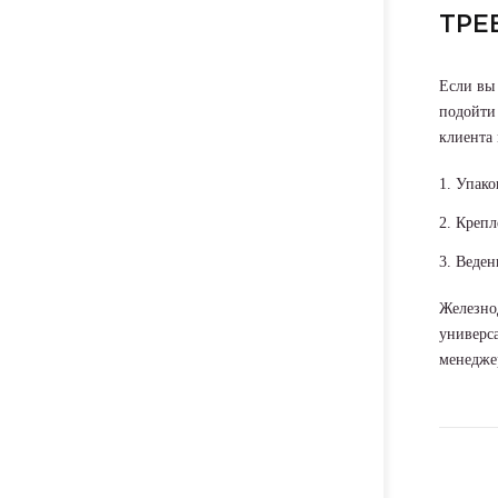
ТРЕ
Если вы 
подойти 
клиента 
Упако
Крепл
Веден
Железно
универса
менедже