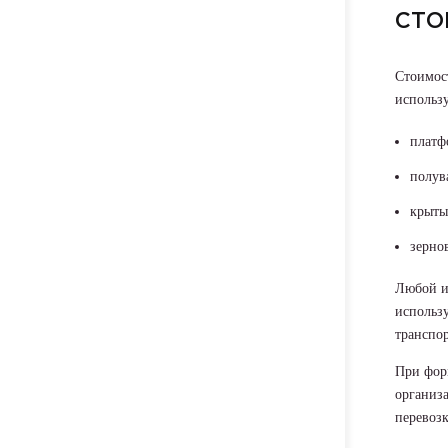
СТО
Стоимост
использу
платф
полув
крыты
зерно
Любой и
использу
транспор
При форм
организ
перевозк