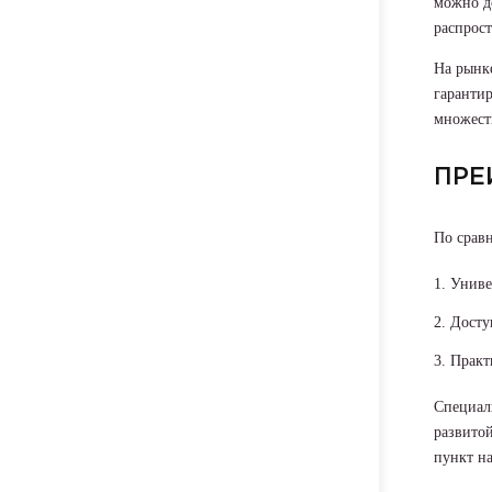
можно до
распрос
На рынке
гаранти
множест
ПРЕ
По срав
Униве
Досту
Практ
Специал
развитой
пункт на