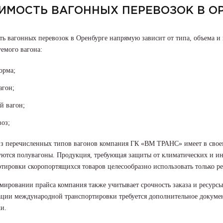
ИМОСТЬ ВАГОННЫХ ПЕРЕВОЗОК В О
ь вагонных перевозок в Оренбурге напрямую зависит от типа, объема и 
емого вагона:
орма;
агон;
й вагон;
воз;
з перечисленных типов вагонов компания ГК «ВМ ТРАНС» имеет в свое
ются полувагоны. Продукция, требующая защиты от климатических и ины
тировки скоропортящихся товаров целесообразно использовать только р
ировании прайса компания также учитывает срочность заказа и ресурсы
ации международной транспортировки требуется дополнительное докумен
и.