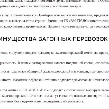
ставлять самые тяжелые и объемные грузы. Вагонные перевозки в Оренб
траненным видом транспортировки всех типов товаров.
 услуг грузоперевозок в Оренбурге есть множество компаний, предлага
ровать высокое качество сервиса. Компания ГК «ВМ ТРАНС» ответственн
во конкурентных преимуществ. Нашими услугами пользуются неоднократ
ИМУЩЕСТВА ВАГОННЫХ ПЕРЕВОЗОК
нению с другими видами транспорта, железнодорожный имеет ряд преим
рсальность. В нашем распоряжении имеется подвижной состав, способны
пность. Благодаря обширной железнодорожной магистрали, транспортиро
ичность. Вагонные перевозки отлично подходят для массовых и тяжелове
исты компании ГК «ВМ ТРАНС» подходят к составлению маршрута вагонн
 железнодорожной сети логисты могут составить оптимально короткий м
значения без задержек и непредвиденных обстоятельств.